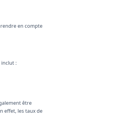
z prendre en compte
inclut :
également être
 effet, les taux de