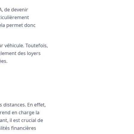
A, de devenir
ticulièrement
 Cela permet donc
r véhicule. Toutefois,
glement des loyers
ées.
distances. En effet,
prend en charge la
t, il est crucial de
ités financières