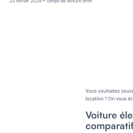
•
23 février 2024
Temps de lecture 5min
Vous souhaitez sousc
location ? On vous écl
Voiture él
comparati