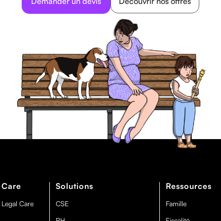
Demander un devis
Découvrir nos offres
 Care
Solutions
Ressources
 Legal Care
CSE
Famille
RH
Fiscalité