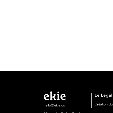
Le Legal
Création du
hello@ekie.co