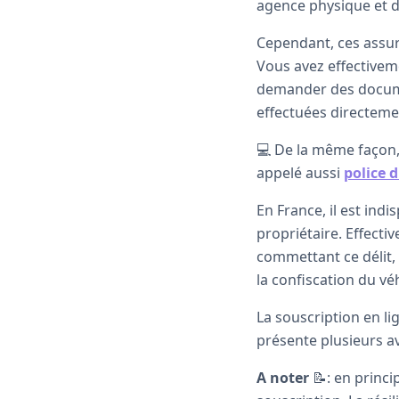
agence physique et d
Cependant, ces assur
Vous avez effectiveme
demander des documen
effectuées directement
💻 De la même façon,
appelé aussi
police 
En France, il est ind
propriétaire. Effecti
commettant ce délit
la confiscation du vé
La souscription en li
présente plusieurs a
A noter
📝: en princ