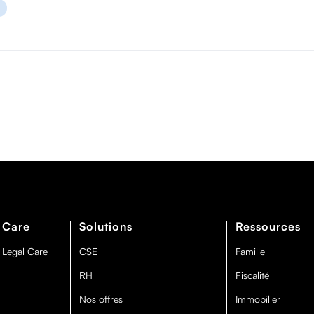
 Care
Solutions
Ressources
 Legal Care
CSE
Famille
RH
Fiscalité
Nos offres
Immobilier