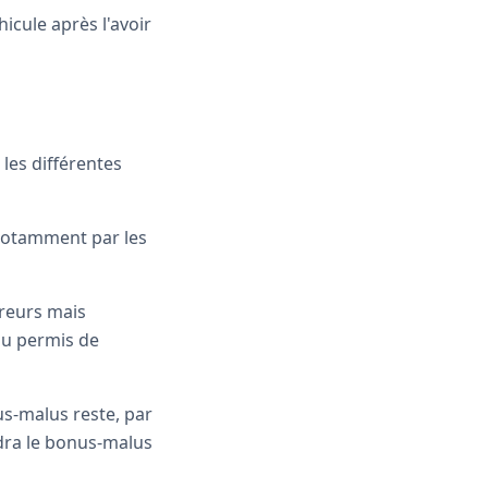
icule après l'avoir
 les différentes
 notamment par les
ureurs mais
du permis de
us-malus reste, par
dra le bonus-malus