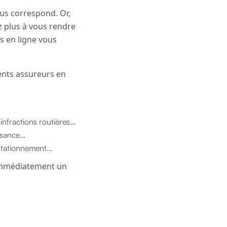
vous correspond. Or,
ez plus à vous rendre
s en ligne vous
ents assureurs en
 infractions routières…
issance…
 stationnement…
t immédiatement un