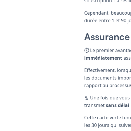
souscription. La résil
Cependant, beaucou
durée entre 1 et 90 j
Assurance 
⏱️ Le premier avanta
immédiatement
ass
Effectivement, lorsq
les documents importa
rapport au processus
📃 Une fois que vous
transmet
sans délai
Cette carte verte tem
les 30 jours qui suive