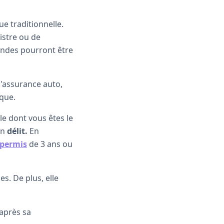
e traditionnelle.
istre ou de
andes pourront être
d'assurance auto,
ique.
le dont vous êtes le
un
délit.
En
 permis
de 3 ans ou
s. De plus, elle
après sa