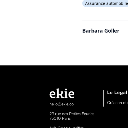
Assurance automobile
Barbara Göller
Le Legal
Création du
hello@ekie.co
29 rue des Petites Écuries
75010 Paris
Avis Google verifiés