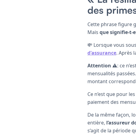
des prime
Cette phrase figure g
Mais
que signifie-t-e
💸 Lorsque vous sous
d'assurance
. Après l
Attention
⚠️
: ce n’e
mensualités passées.
montant corresponda
Ce n’est que pour le
paiement des mensua
De la même façon, lo
entière,
l’assureur 
s’agit de la période qu