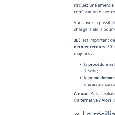
risquez une amende d
confiscation de votre
Vous avez la possibili
chargera alors pour 
⚠️ Il est important de
dernier recours
. Ef
majeurs :
la
procédure est
2 mois ;
la
prime demand
une assurance sou
A noter
📝: la résili
d’alternative ? Alors, l
« La résil