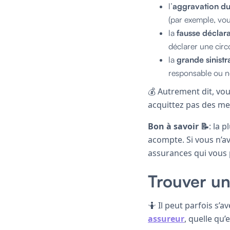
l’
aggravation du
(par exemple, vou
la
fausse déclar
déclarer une circ
la
grande sinistr
responsable ou n
💰 Autrement dit, vou
acquittez pas des me
Bon à savoir 📝
: la 
acompte. Si vous n’a
assurances qui vous 
Trouver un
🤷 Il peut parfois s’
assureur
, quelle qu’e