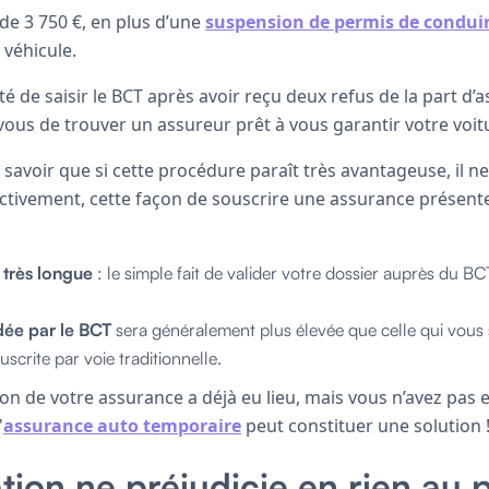
e 3 750 €, en plus d’une
suspension de permis de condui
 véhicule.
té de saisir le BCT après avoir reçu deux refus de la part d’a
vous de trouver un assureur prêt à vous garantir votre voit
 savoir que si cette procédure paraît très avantageuse, il ne 
fectivement, cette façon de souscrire une assurance présen
 très longue
: le simple fait de valider votre dossier auprès du B
ée par le BCT
sera généralement plus élevée que celle qui vous
scrite par voie traditionnelle.
ation de votre assurance a déjà eu lieu, mais vous n’avez pas
'
assurance auto temporaire
peut constituer une solution 
iation ne préjudicie en rien au