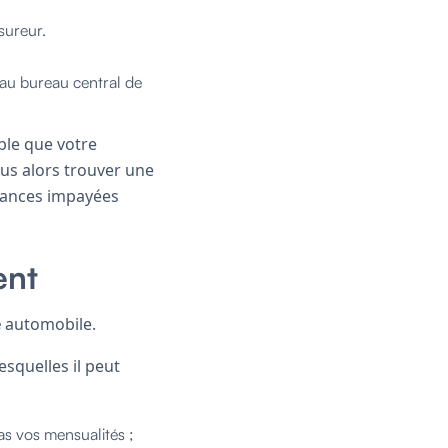
sureur.
 au bureau central de
ble que votre
ous alors trouver une
héances impayées
ent
e
automobile.
esquelles il peut
as vos mensualités ;