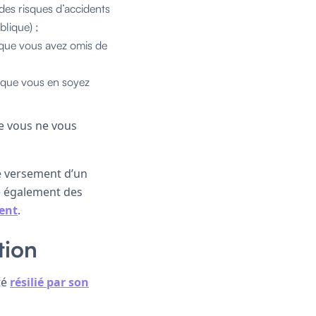
des risques d’accidents
blique) ;
sque vous avez omis de
 (que vous en soyez
e vous ne vous
le versement d’un
te également des
ent
.
tion
té
résilié par son