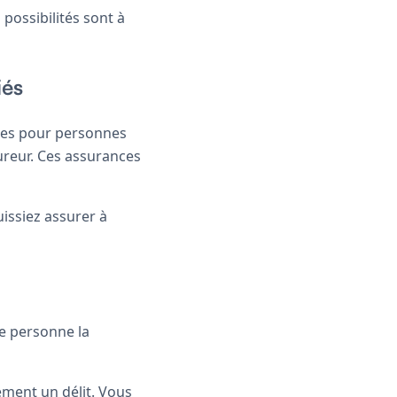
 possibilités sont à
iés
ances pour personnes
sureur. Ces assurances
uissiez assurer à
te personne la
ement un délit. Vous