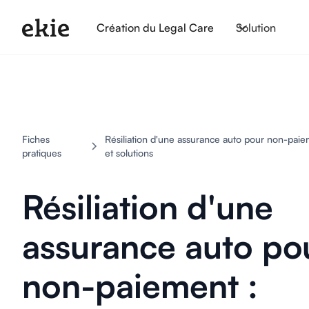
Création du Legal Care
Solution
Fiches
Résiliation d'une assurance auto pour non-paie
pratiques
et solutions
Résiliation d'une
assurance auto po
non-paiement :