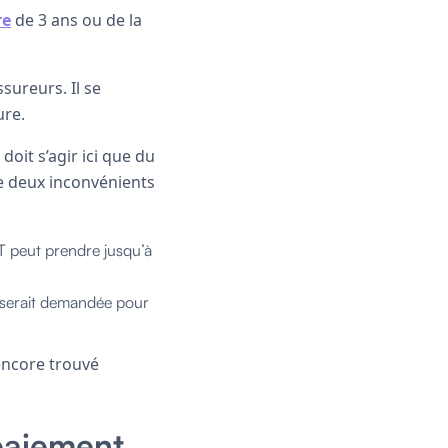
re
de 3 ans ou de la
ssureurs. Il se
ure.
doit s’agir ici que du
te deux inconvénients
CT peut prendre jusqu’à
 serait demandée pour
 encore trouvé
!
 paiement