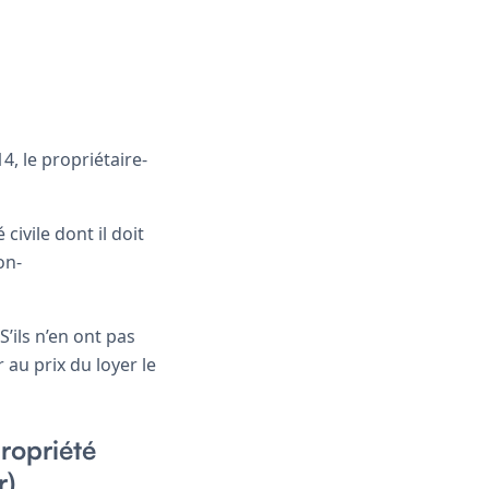
14, le propriétaire-
civile dont il doit
on-
 S’ils n’en ont pas
 au prix du loyer le
propriété
r)