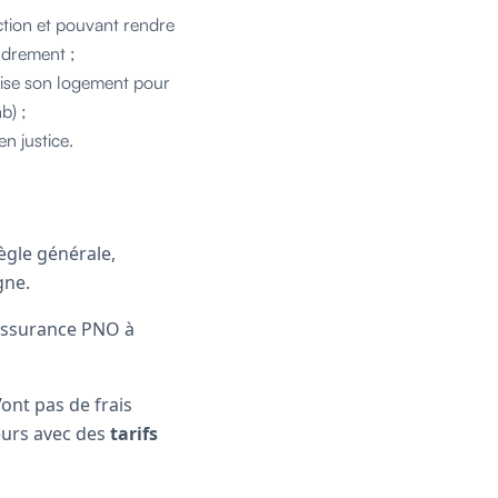
uction et pouvant rendre
ndrement ;
ilise son logement pour
b) ;
en justice.
règle générale,
igne.
’assurance PNO à
ont pas de frais
eurs avec des
tarifs