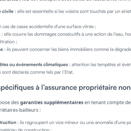
 civile
: elle est essentielle si les voisins sont touchés par un sin
n cas de casse accidentelle d'une surface vitrée ;
x
: elle couvre les dommages consécutifs à une action de l'eau, hors
ltration ;
me
: ils peuvent concerner les biens immobiliers comme la dégrada
êtes ou événements climatiques
: attention les tempêtes et év
s sont déclarés comme tels par l’Etat.
spécifiques à l’assurance propriétaire n
opose des
garanties supplémentaires
en tenant compte d
iétaires-bailleurs :
truction
: ils regroupent un vice mineur ou une anomalie d'une par
matériau de construction ;