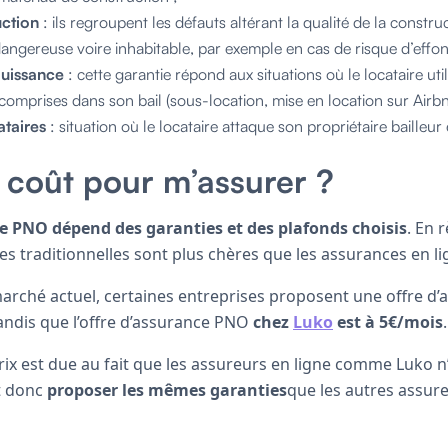
uction
: ils regroupent les défauts altérant la qualité de la constr
dangereuse voire inhabitable, par exemple en cas de risque d’effo
jouissance
: cette garantie répond aux situations où le locataire ut
 comprises dans son bail (sous-location, mise en location sur Airbn
ataires
: situation où le locataire attaque son propriétaire bailleur 
e coût pour m’assurer ?
ce PNO dépend des garanties et des plafonds choisis
. En 
s traditionnelles sont plus chères que les assurances en l
marché actuel, certaines entreprises proposent une offre d
tandis que l’offre d’assurance PNO
chez
Luko
est à 5€/mois
.
rix est due au fait que les assureurs en ligne comme Luko n’
nt donc
proposer les mêmes garanties
que les autres assur