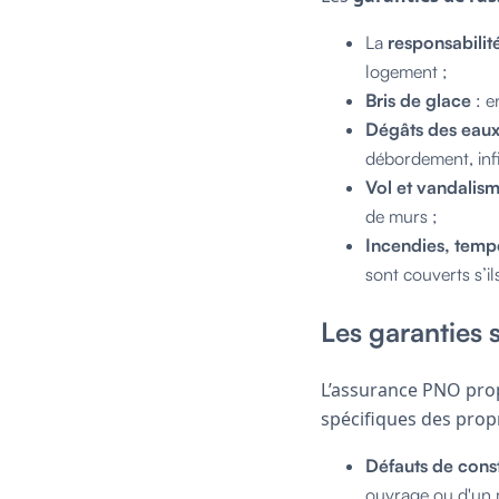
La
responsabilité
logement ;
Bris de glace
: e
Dégâts des eau
débordement, infi
Vol et vandalis
de murs ;
Incendies, temp
sont couverts s’il
Les garanties 
L’assurance PNO pr
spécifiques des propr
Défauts de cons
ouvrage ou d'un 