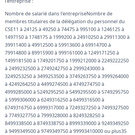
l'entreprise :
Nombre de salarié dans l'entrepriseNombre de
membres titulaires de la délégation du personnel du
CSE11 à 24125 à 49250 à 74475 à 995100 à 1246125 à
1497150 à 1748175 à 1999200 à 24910250 à 29911300 à
39911400 à 49912500 à 59913600 à 69914700 à
79914800 à 89915900 à 999161000 à 1249171250 à
1499181500 à 1749201750 à 1999212000 à 2249222250
à 2499232500 à 2749242750 à 2999243000 à
3249253250 à 3499253500 à 3749263750 à 3999264000
à 4249264250 à 4499274500 à 4749274750 à
4999285000 à 5249295250 à 5499295500 à 5749295750
à 5999306000 à 6249316250 à 6499316500 à
6749316750 à 6999317000 à 7249327250 à 7499327500
à 7749327750 à 7999328000 à 8249328250 à
8499338500 à 8749338750 à 8999339000 à 9249349250
à 9499349500 à 9749349750 à 99993410000 ou plus35