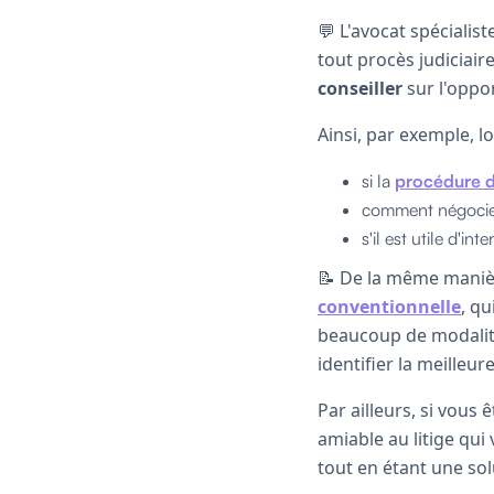
💬 L'avocat spécialis
tout procès judiciai
conseiller
sur l'oppo
Ainsi, par exemple, l
si la
procédure d
comment négocier
s'il est utile d'in
📝 De la même manièr
conventionnelle
, qu
beaucoup de modalité
identifier la meilleur
Par ailleurs, si vous 
amiable au litige qui
tout en étant une so