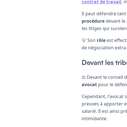
contrat de travail
, 
Il peut défendre tant
procédure
devant le
les litiges qui survi
💡 Son
rôle
est effec
de négociation extra-j
Devant les tri
⚖️ Devant le conseil 
avocat
pour le défend
Cependant, l'avocat s
preuves à apporter 
salarié. Il est ainsi 
intimidante.