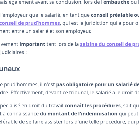
mais également avant sa conclusion, lors de l
'embauche
ou 
 l'employeur que le salarié, en tant que
conseil préalable o
conseil de prud'hommes
, qui est la juridiction qui a pour o
ennent entre un salarié et son employeur.
tivement
important
tant lors de la
saisine du conseil de 
udiciaires :
bunaux
de prud'hommes, il n'est
pas obligatoire pour un salarié de
re. Effectivement, devant ce tribunal, le salarié a le droit 
pécialisé en droit du travail
connaît les procédures
, sait q
et a connaissance du
montant de l'indemnisation
qui peut
préférable de se faire assister lors d'une telle procédure, qui