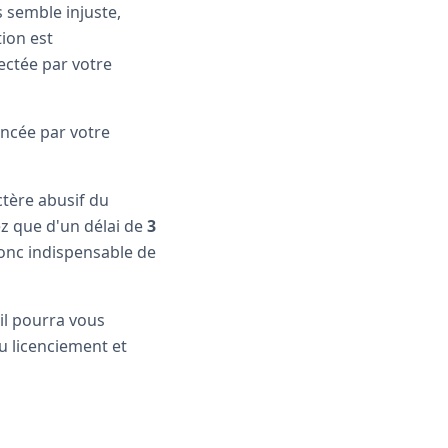
 semble injuste,
ion est
ectée par votre
oncée par votre
ctère abusif du
ez que d'un délai de
3
donc indispensable de
il pourra vous
u licenciement et