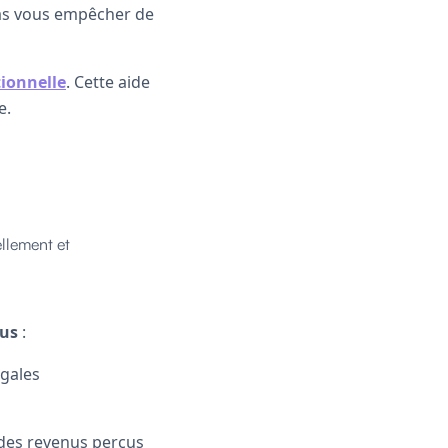
pas vous empêcher de
tionnelle
. Cette aide
e.
llement et
nus
:
gales
des revenus perçus