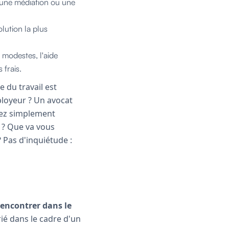
r une médiation ou une
olution la plus
 modestes, l'aide
 frais.
 du travail est
ployeur ? Un avocat
yez simplement
l ? Que va vous
? Pas d'inquiétude :
rencontrer dans le
rié dans le cadre d'un