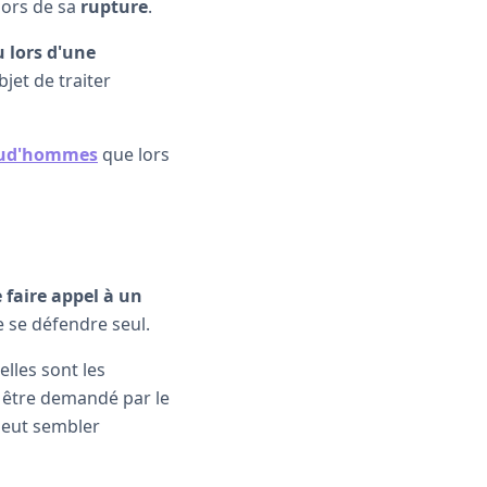
lors de sa
rupture
.
u lors d'une
bjet de traiter
prud'hommes
que lors
 faire appel à un
de se défendre seul.
uelles sont les
 être demandé par le
 peut sembler