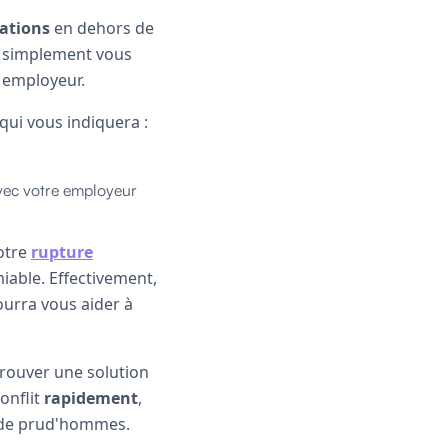
iations
en dehors de
ou simplement vous
e employeur.
 qui vous indiquera :
vec votre employeur
otre
rupture
miable. Effectivement,
ourra vous aider à
trouver une solution
onflit
rapidement
,
l de prud'hommes.