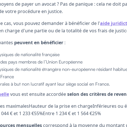
moyens de payer un avocat ? Pas de panique : cela ne doit 
 de votre procédure en justice.
ce cas, vous pouvez demander à bénéficier de l'
aide juridic
n charge d'une partie ou de la totalité de vos frais de justic
ivantes
peuvent en bénéficier
:
siques de nationalité française
ts des pays membres de l’Union Européenne
ysiques de nationalité étrangère non-européenne résidant habitue
 France
ales à but non lucratif ayant leur siège social en France.
nelle
vous est ensuite accordée
selon des critères de reve
s maximalesHauteur de la prise en chargeInférieures ou é
 044 € et 1 233 €55%Entre 1 234 € et 1 564 €25%
sources mensuelles
correspond à la moyenne du montant 