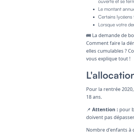
ouverte et se ter
Le montant annuel
Certains lycéens
Lorsque votre dem
🚌 La demande de bou
Comment faire la déma
elles cumulables ? Co
vous explique tout !
L'allocatio
Pour la rentrée 2020,
18 ans.
📌
Attention :
pour b
doivent pas dépasser
Nombre d'enfants à c