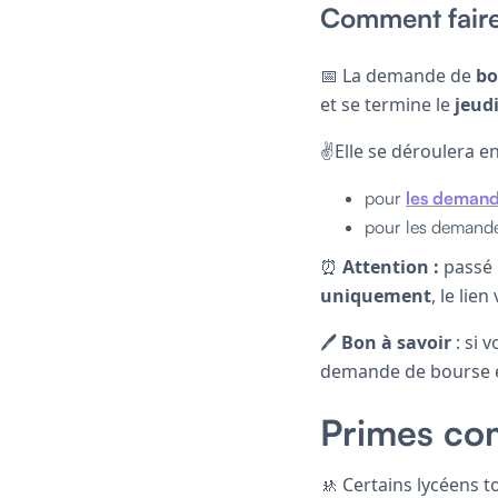
Comment faire
📅 La demande de
bo
et se termine le
jeudi
✌️Elle se déroulera e
pour
les demand
pour les demande
⏰
Attention :
passé l
uniquement
, le lie
🖊️
Bon à savoir
: si 
demande de bourse es
Primes com
🚸 Certains lycéens 