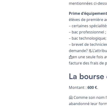
mentionnées ci-dessu
Prime d'équipementP
élèves de première a
– certaines spécialité
– bac professionnel ;
– bac technologique;
– brevet de technicie
demande? 📃L'attrib
📩en une seule fois a
facture des frais de 
La bourse 
Montant :
600 €
.
🤗 Comme son nom l'i
abandonné leur forma