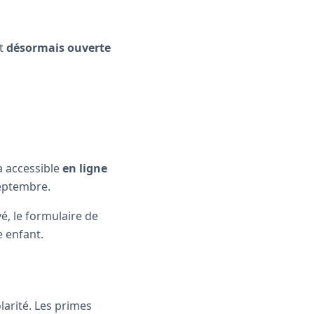
st
désormais ouverte
a accessible
en ligne
septembre.
vé, le formulaire de
 enfant.
larité. Les primes