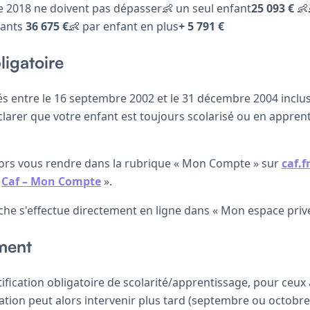
e 2018 ne doivent pas dépasser👶 un seul enfant
25 093 €
👶
fants
36 675 €
👶 par enfant en plus
+ 5 791 €
ligatoire
nés entre le 16 septembre 2002 et le 31 décembre 2004 inclus,
éclarer que votre enfant est toujours scolarisé ou en appren
 alors vous rendre dans la rubrique « Mon Compte » sur
caf.f
«
Caf – Mon Compte
».
che s'effectue directement en ligne dans « Mon espace privé
ment
stification obligatoire de scolarité/apprentissage, pour ceux
cation peut alors intervenir plus tard (septembre ou octobre