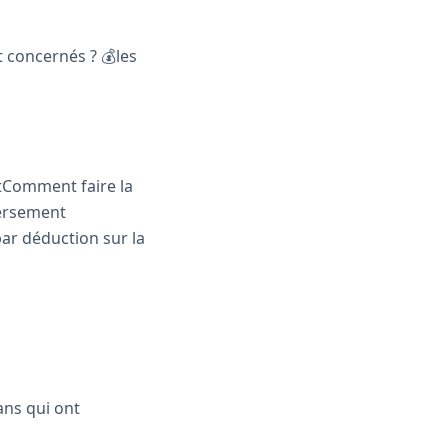
 concernés ? 💰les
atComment faire la
versement
par déduction sur la
ans qui ont