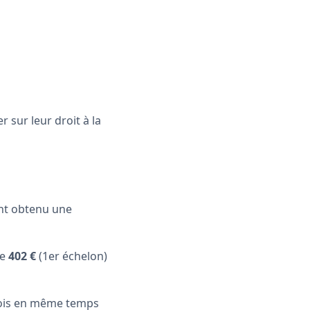
 sur leur droit à la
ant obtenu une
de
402
€
(1er échelon)
s fois en même temps