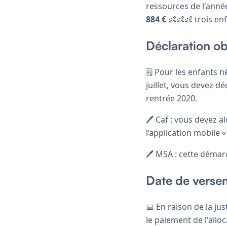
ressources de l'anné
884 €
👶👶👶 trois en
Déclaration ob
🗒️ Pour les enfants 
juillet, vous devez d
rentrée 2020.
🖊️ Caf : vous devez
l’application mobile 
🖊️ MSA : cette démar
Date de verse
📅 En raison de la ju
le paiement de l'allo