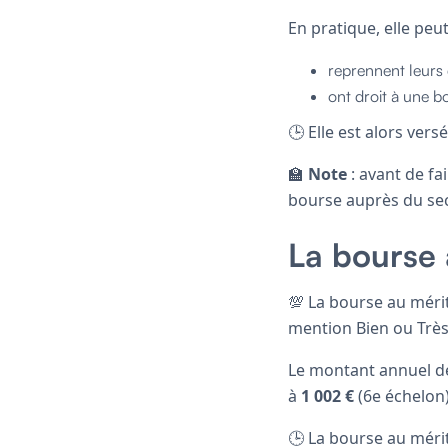
En pratique, elle peut
reprennent leurs 
ont droit à une b
🕒 Elle est alors ver
🏫
Note
: avant de fa
bourse auprès du secr
La bourse 
💯 La bourse au méri
mention Bien ou Très
Le montant annuel de
à
1 002 €
(6e échelon)
🕒 La bourse au mérit