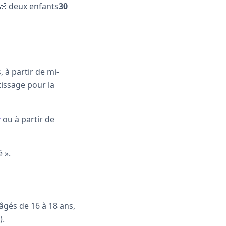
👶 deux enfants
30
 à partir de mi-
tissage pour la
r
ou à partir de
 ».
 âgés de 16 à 18 ans,
).