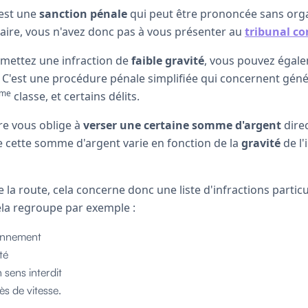
 est une
sanction pénale
qui peut être prononcée sans orga
taire, vous n'avez donc pas à vous présenter au
tribunal co
mmettez une infraction de
faible gravité
, vous pouvez égal
. C'est une procédure pénale simplifiée qui concernent gén
me
classe, et certains délits.
re vous oblige à
verser une certaine somme d'argent
dire
e cette somme d'argent varie en fonction de la
gravité
de l'
 la route, cela concerne donc une liste d'infractions partic
Cela regroupe par exemple :
onnement
té
 sens interdit
s de vitesse.