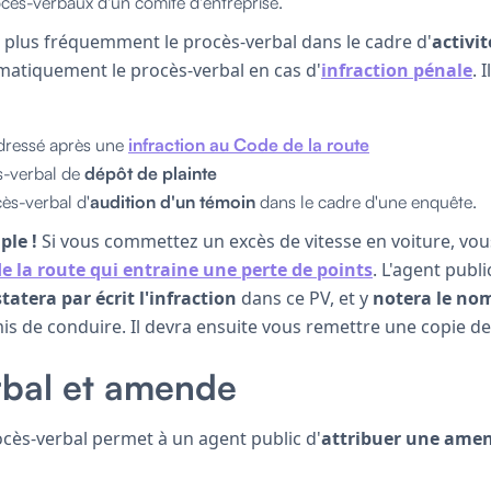
cès-verbaux d'un comité d'entreprise.
e plus fréquemment le procès-verbal dans le cadre d'
activi
tématiquement le procès-verbal en cas d'
infraction pénale
. 
 dressé après une
infraction au Code de la route
s-verbal de
dépôt de plainte
ès-verbal d'
audition d'un témoin
dans le cadre d'une enquête.
le !
Si vous commettez un excès de vitesse en voiture, v
e la route qui entraine une perte de points
. L'agent publ
tatera par écrit l'infraction
dans ce PV, et y
notera le no
s de conduire. Il devra ensuite vous remettre une copie de
rbal et amende
ocès-verbal permet à un agent public d'
attribuer une amen