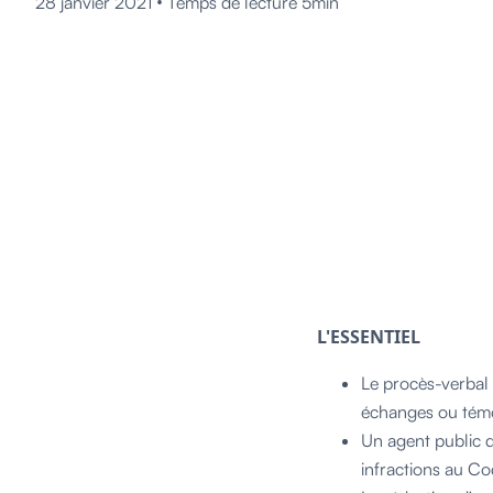
•
28 janvier 2021
Temps de lecture 5min
L'ESSENTIEL
Le procès-verbal 
échanges ou témo
Un agent public d
infractions au Co