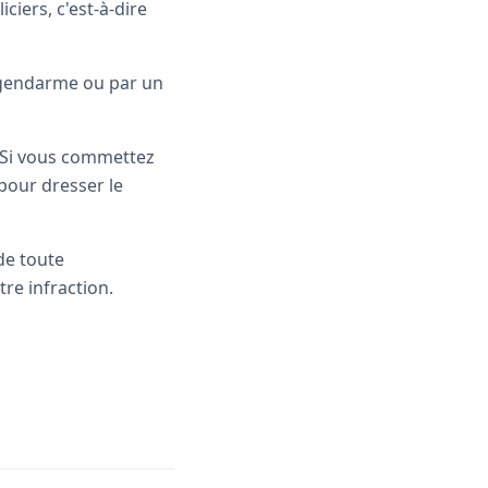
iers, c'est-à-dire
 gendarme ou par un
 Si vous commettez
our dresser le
de toute
re infraction.