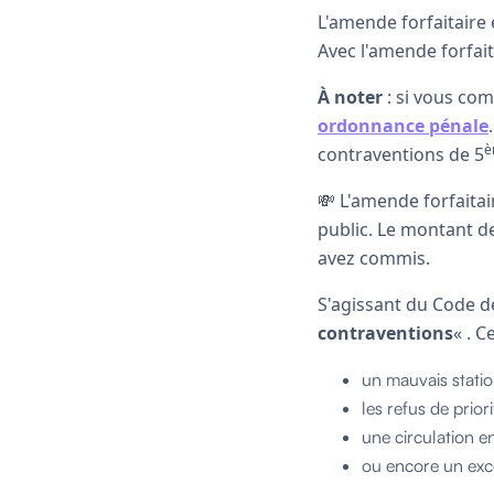
L'amende forfaitaire
Avec l'amende forfai
À noter
: si vous co
ordonnance pénale
è
contraventions de 5
💸 L'amende forfaitai
public. Le montant d
avez commis.
S'agissant du Code de
contraventions
« . 
un mauvais stati
les refus de priori
une circulation en
ou encore un excè