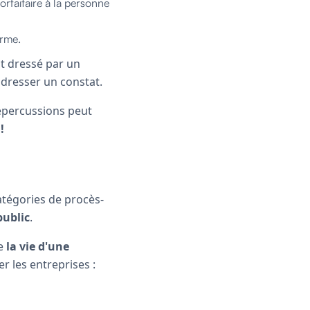
rfaitaire à la personne
arme.
st dressé par un
 dresser un constat.
répercussions peut
!
 catégories de procès-
public
.
de
la vie d'une
er les entreprises :