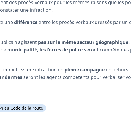
nt des procès-verbaux pour les mêmes raisons que les polic
nstater une infraction.
ste une
différence
entre les procès-verbaux dressés par un
publics n'agissent
pas sur le même secteur géographique
.
 une
municipalité
,
les forces de police
seront compétentes p
 commettez une infraction en
pleine campagne
en dehors 
endarmes
seront les agents compétents pour verbaliser vot
on au Code de la route