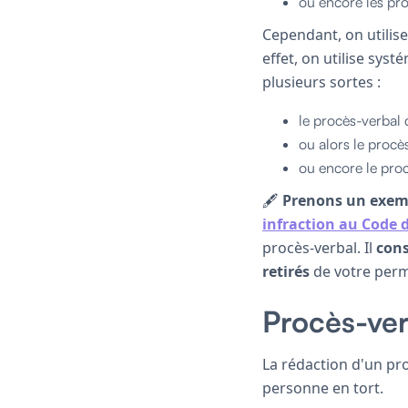
ou encore les pro
Cependant, on utilis
effet, on utilise sys
plusieurs sortes :
le procès-verbal
ou alors le procè
ou encore le proc
🖋
Prenons un exemp
infraction au Code d
procès-verbal. Il
cons
retirés
de votre permi
Procès-ve
La rédaction d'un pr
personne en tort.