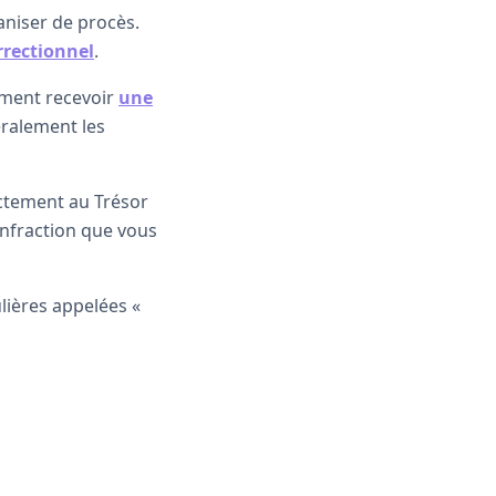
niser de procès.
rrectionnel
.
ement recevoir
une
éralement les
ctement au Trésor
infraction que vous
ulières appelées «