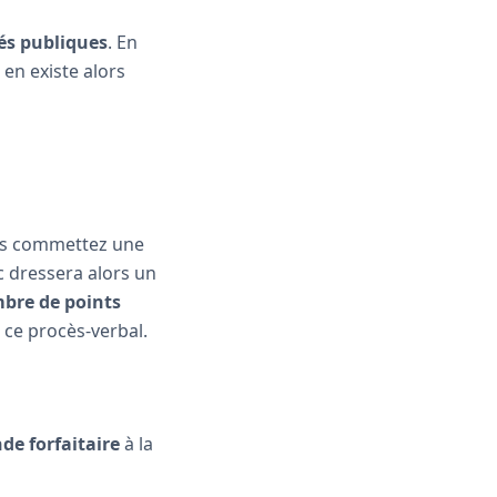
tés publiques
. En
Il en existe alors
ous commettez une
ic dressera alors un
mbre de points
 ce procès-verbal.
de forfaitaire
à la