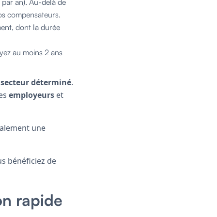
s par an). Au-delà de
pos compensateurs.
ment, dont la durée
ayez au moins 2 ans
n
secteur déterminé
.
es
employeurs
et
également une
us bénéficiez de
on rapide