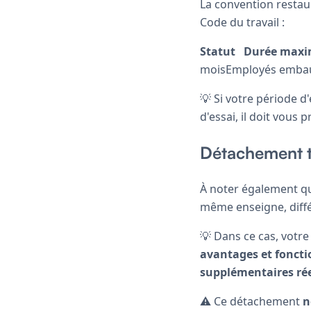
La convention restau
Code du travail :
Statut
Durée maxim
moisEmployés embauc
💡 Si votre période d
d'essai, il doit vous
Détachement 
À noter également q
même enseigne, différ
💡 Dans ce cas, votre
avantages et foncti
supplémentaires ré
⚠️ Ce détachement
n