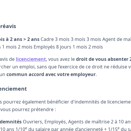
réavis
is à 2 ans
> 2 ans
Cadre 3 mois 3 mois 3 mois Agent de maî
s 1 mois 2 mois Employés 8 jours 1 mois 2 mois
avis de
licenciement
, vous avez le
droit de vous absenter
ercher un emploi, sans que l’exercice de ce droit ne réduise v
’un
commun accord avec votre employeur
.
cenciement
us pourrez également bénéficier d'indemnités de licencieme
 vous pourrez prétendre :
ndemnités
Ouvriers, Employés, Agents de maîtrise 2 à 10 an
e
e
10 ans 1/10
du salaire par année d’ancienneté + 1/15
du s