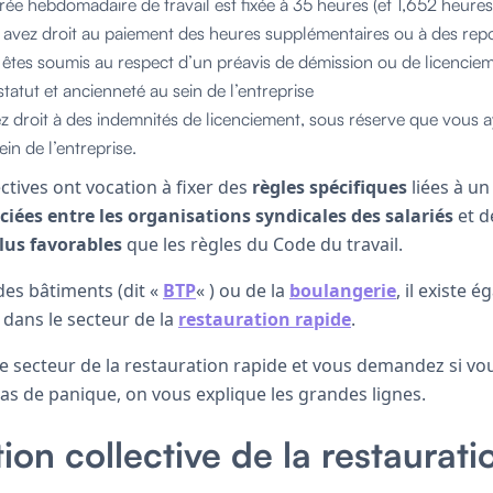
urée hebdomadaire de travail est fixée à 35 heures (et 1,652 heure
s avez droit au paiement des heures supplémentaires ou à des re
s êtes soumis au respect d’un préavis de démission ou de licencie
tatut et ancienneté au sein de l’entreprise
z droit à des indemnités de licenciement, sous réserve que vous 
in de l’entreprise.
ctives ont vocation à fixer des
règles spécifiques
liées à u
iées entre les organisations syndicales des salariés
et d
lus favorables
que les règles du Code du travail.
 des bâtiments (dit «
BTP
« ) ou de la
boulangerie
, il existe 
 dans le secteur de la
restauration rapide
.
le secteur de la restauration rapide et vous demandez si vo
Pas de panique, on vous explique les grandes lignes.
ion collective de la restaurati