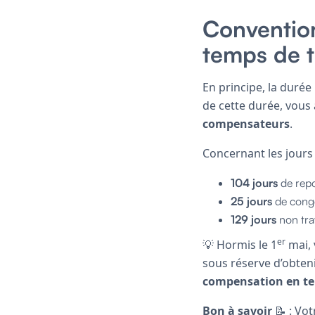
Convention 
temps de t
En principe, la durée
de cette durée, vous
compensateurs
.
Concernant les jours
104 jours
de repo
25 jours
de congé
129 jours
non trav
er
💡 Hormis le 1
mai,
sous réserve d’obteni
compensation en t
Bon à savoir
📝 : Vo