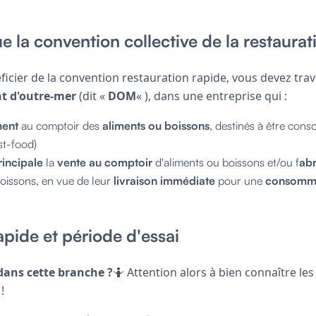
e la convention collective de la restaurat
icier de la convention restauration rapide, vous devez trava
t d'outre-mer
(dit «
DOM
« ), dans une entreprise qui :
ment
au comptoir des
aliments ou boissons
, destinés à être co
ast-food)
rincipale
la
vente au comptoir
d'aliments ou boissons et/ou f
abr
oissons, en vue de leur
livraison immédiate
pour une
consomma
apide et période d'essai
ans cette branche ?
🤷 Attention alors à bien connaître les
!