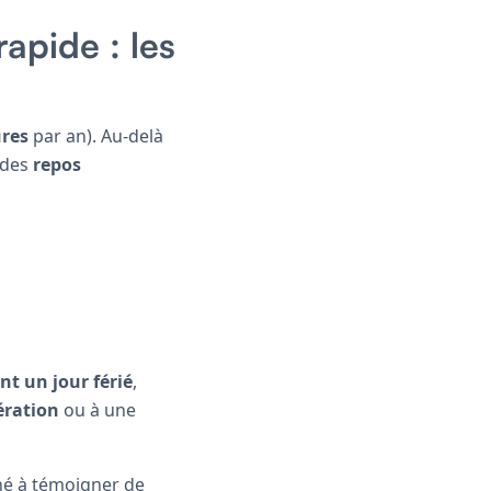
rapide : les
ures
par an). Au-delà
 des
repos
t un jour férié
,
ration
ou à une
né à témoigner de