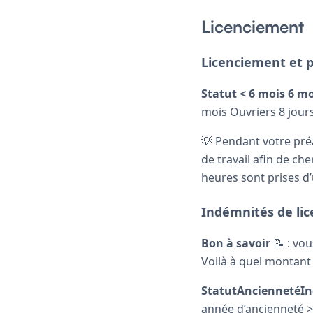
Licenciement
Licenciement et p
Statut
< 6 mois
6 mo
mois Ouvriers 8 jour
💡 Pendant votre pré
de travail afin de ch
heures sont prises d
Indémnités de li
Bon à savoir
📝 : vo
Voilà à quel montant
StatutAnciennetéI
année d’ancienneté >