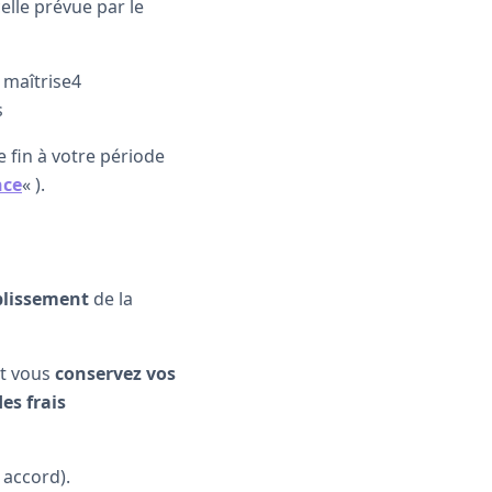
elle prévue par le
 maîtrise4
s
 fin à votre période
nce
« ).
blissement
de la
t vous
conservez vos
s frais
 accord).