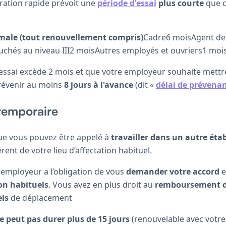
ration rapide prévoit une
période d'essai
plus courte
que c
ale (tout renouvellement compris)
Cadre6 moisAgent de
hés au niveau III2 moisAutres employés et ouvriers1 moi
'essai excède 2 mois et que votre employeur souhaite mettre
 prévenir au moins
8 jours à l'avance
(dit «
délai de prévena
temporaire
ue vous pouvez être appelé à
travailler dans un autre éta
ent de votre lieu d’affectation habituel.
 employeur a l’obligation de vous
demander votre accord
e
on habituels
. Vous avez en plus droit au
remboursement de
els
de déplacement
e peut pas durer plus de 15 jours
(renouvelable avec votre