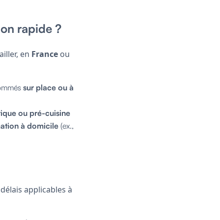
ion rapide ?
iller, en
France
ou
nsommés
sur place ou à
ique ou pré-cuisine
tion à domicile
(ex.,
 délais applicables à