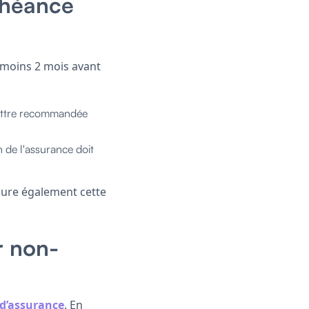
échéance
 moins 2 mois avant
 lettre recommandée
on de l'assurance doit
gure également cette
r non-
d’assurance
. En