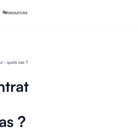
Ressources
ur : quels cas ?
ntrat
cas ?