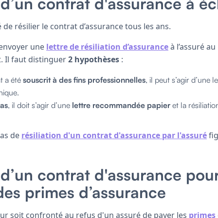
n d’un contrat d'assurance à 
é de résilier le contrat d’assurance tous les ans.
s envoyer une
lettre de résiliation d’assurance
à l’assuré au
. Il faut distinguer
2 hypothèses
:
t a été
souscrit à des fins professionnelles
, il peut s’agir d’une
nique.
cas
, il doit s’agir d’une
lettre recommandée papier
et la résiliati
cas de
résiliation d'un contrat d'assurance par l'assuré
fi
n d’un contrat d'assurance pou
des primes d’assurance
eur soit confronté au refus d'un assuré de payer les
primes 