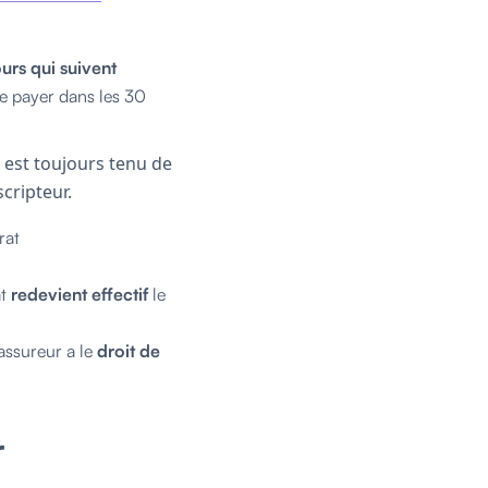
ours qui suivent
de payer dans les 30
r est toujours tenu de
cripteur.
rat
at
redevient effectif
le
’assureur a le
droit de
r