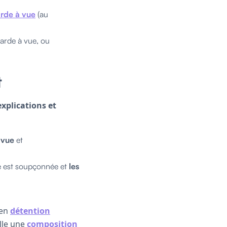
arde à vue
(au
arde à vue, ou
t
explications et
 vue
et
e est soupçonnée et
les
 en
détention
lle une
composition