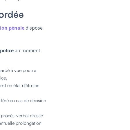
cordée
tion pénale
dispose
police
au moment
ardé à vue pourra
ice.
st en état d’être en
fféré en cas de décision
 procès-verbal dressé
entuelle prolongation