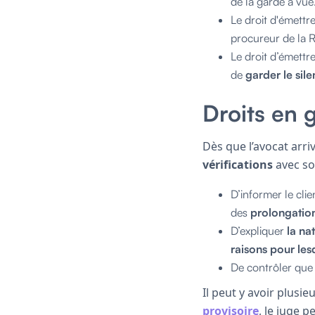
de la garde à vue
Le droit d'émettr
procureur de la R
Le droit d’émettr
de
garder le sil
Droits en g
Dès que l’avocat arriv
vérifications
avec so
D’informer le cli
des
prolongatio
D’expliquer
la na
raisons pour les
De contrôler que 
Il peut y avoir plusi
provisoire
, le juge 