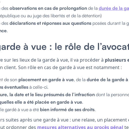
.
e des
observations en cas de prolongation
de la
durée de la g
épublique ou au juge des libertés et de la détention)
e des
déclarations et réponses aux questions
posées durant la g
ence
.
arde à vue : le rôle de l’avoca
e sur les lieux de la garde à vue, il va procéder à
plusieurs 
n client. Son rôle en cas de garde à vue est notamment :
ent de son
placement en garde à vue
, de la
durée de la garde à
ns
éventuelles
à celle-ci.
ture, la date et le lieu présumés de l’infraction
dont la personn
quelles elle a été placée en garde à vue
.
le gardé à vue a été
bien informé de ses droits
.
eurs suites après une garde à vue : une relaxe, un placement
peut ordonner des
mesures alternatives au procès pénal
te