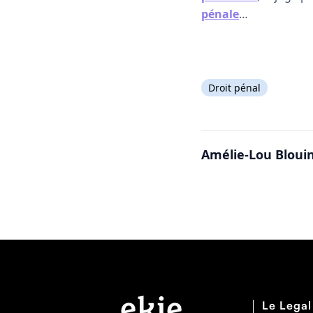
pénale
…
Droit pénal
Amélie-Lou Bloui
Le Legal