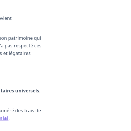
evient
 son patrimoine qui
 n'a pas respecté ces
s et légataires
taires universels
.
exonéré des frais de
nial
.