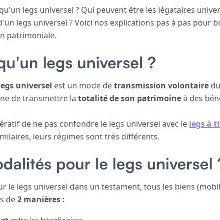
 qu'un legs universel ? Qui peuvent être les légataires unive
 d'un legs universel ? Voici nos explications pas à pas pour
n patrimoniale.
qu'un legs universel ?
legs universel
est un mode de
transmission volontaire
du 
ne de transmettre la
totalité de son patrimoine
à des béné
pératif de ne pas confondre le legs universel avec le
legs à t
ilaires, leurs régimes sont très différents.
dalités pour le legs universel 
r le legs universel dans un testament, tous les biens (mobil
is de
2 manières
:
nt
entre les bénéficiaires