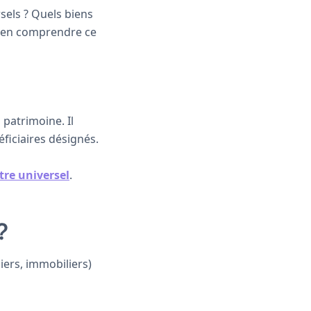
rsels ? Quels biens
 bien comprendre ce
patrimoine. Il
ficiaires désignés.
itre universel
.
?
iers, immobiliers)