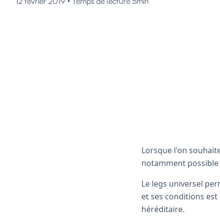
•
12 février 2019
Temps de lecture 5min
Lorsque l'on souhaite
notamment possible d
Le legs universel pe
et ses conditions es
héréditaire.