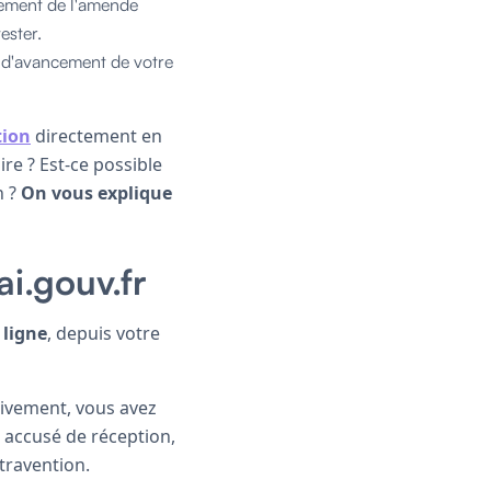
aiement de l'amende
ester.
at d'avancement de votre
tion
directement en
re ? Est-ce possible
n ?
On vous explique
i.gouv.fr
 ligne
, depuis votre
ctivement, vous avez
 accusé de réception,
ntravention.