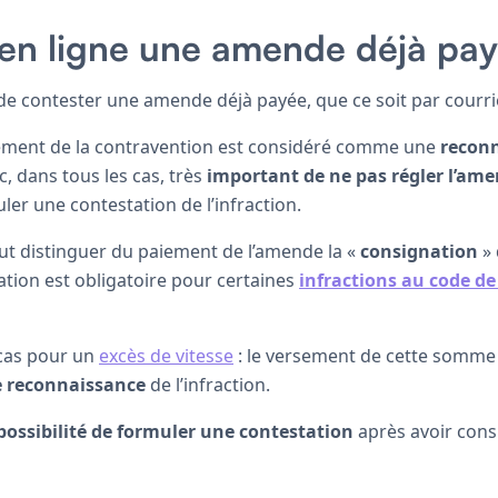
 en ligne une amende déjà pa
e de contester une amende déjà payée, que ce soit par courri
iement de la contravention est considéré comme une
recon
nc, dans tous les cas, très
important de ne pas régler l’am
er une contestation de l’infraction.
faut distinguer du paiement de l’amende la «
consignation
» 
ation est obligatoire pour certaines
infractions au code de
 cas pour un
excès de vitesse
: le versement de cette somme
e reconnaissance
de l’infraction.
possibilité de formuler une contestation
après avoir cons