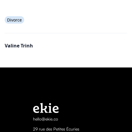
Divorce
Valine Trinh
hello@ekie.co
29 rue des Petites Écuries