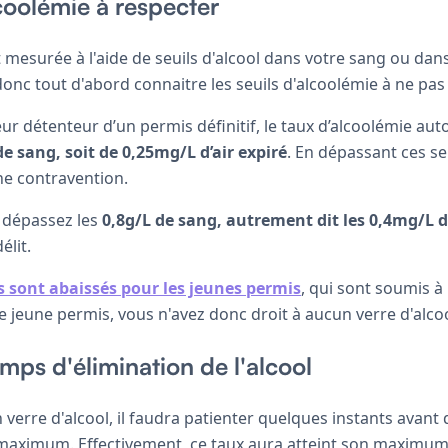
lcoolémie à respecter
t mesurée à l'aide de seuils d'alcool dans votre sang ou dans
onc tout d'abord connaitre les seuils d'alcoolémie à ne pas
r détenteur d’un permis définitif, le taux d’alcoolémie aut
de sang, soit de 0,25mg/L d’air expiré
. En dépassant ces se
e contravention.
 dépassez les
0,8g/L de sang, autrement dit les 0,4mg/L d’
lit.
s sont abaissés pour les jeunes permis
, qui sont soumis à
e jeune permis, vous n'avez donc droit à aucun verre d'alcoo
emps d'élimination de l'alcool
 verre d'alcool, il faudra patienter quelques instants avant 
 maximum. Effectivement, ce taux aura atteint son maximum