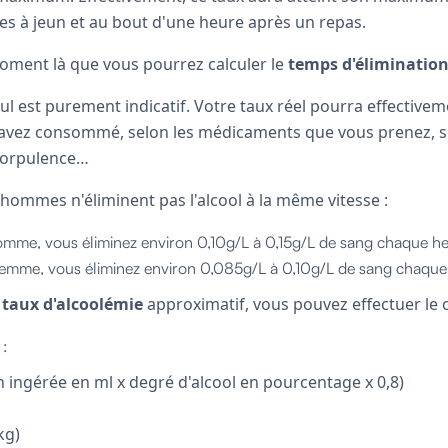
tes à jeun et au bout d'une heure après un repas.
moment là que vous pourrez calculer le
temps d'élimination
lcul est purement indicatif. Votre taux réel pourra effectivem
avez consommé, selon les médicaments que vous prenez, se
 corpulence…
 hommes n'éliminent pas l'alcool à la même vitesse :
homme, vous éliminez environ 0,10g/L à 0,15g/L de sang chaque he
 femme, vous éliminez environ 0,085g/L à 0,10g/L de sang chaque
e
taux d'alcoolémie
approximatif, vous pouvez effectuer le ca
 :
n ingérée en ml x degré d'alcool en pourcentage x 0,8)
kg)