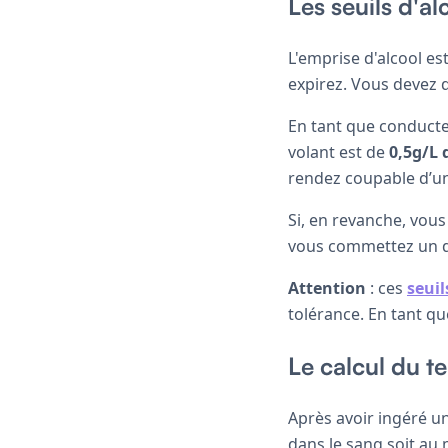
Les seuils d'a
L'emprise d'alcool es
expirez. Vous devez d
En tant que conducteu
volant est de
0,5g/L 
rendez coupable d’un
Si, en revanche, vous
vous commettez un dé
Attention
: ces
seuil
tolérance. En tant qu
Le calcul du t
Après avoir ingéré un
dans le sang soit au