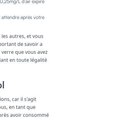
 0,25mg/L d’air expiré
 attendre après votre
les autres, et vous
portant de savoir a
r verre que vous avez
nt en toute légalité
ol
ns, car il s'agit
ous, en tant que
 après avoir consommé