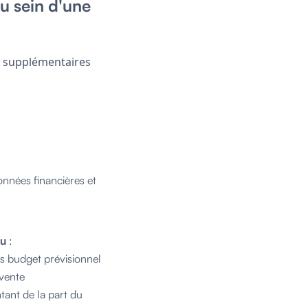
u sein d'une
s supplémentaires
onnées financières et
du
:
s budget prévisionnel
 vente
tant de la part du