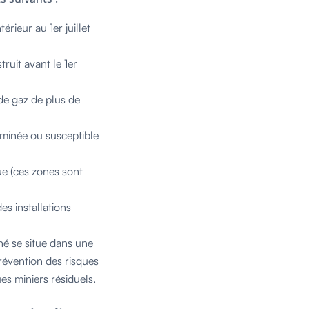
rieur au 1er juillet
ruit avant le 1er
 de gaz de plus de
aminée ou susceptible
ue (ces zones sont
es installations
né se situe dans une
révention des risques
es miniers résiduels.