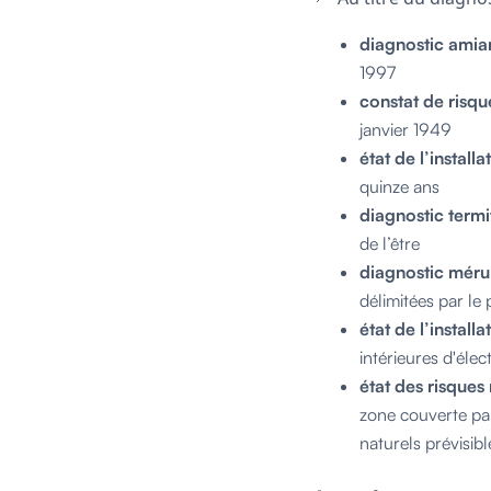
diagnostic amia
1997
constat de risq
janvier 1949
état de l’install
quinze ans
diagnostic termi
de l’être
diagnostic méru
délimitées par le 
état de l’installa
intérieures d'élec
état des risques
zone couverte par
naturels prévisib