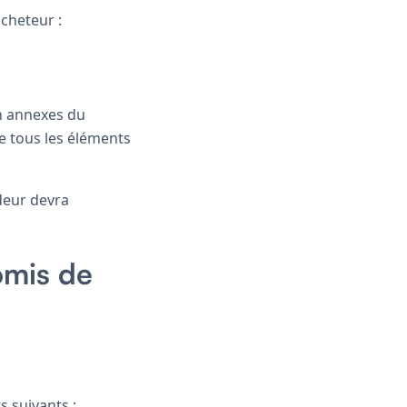
acheteur :
n annexes du
e tous les éléments
deur devra
omis de
s suivants :