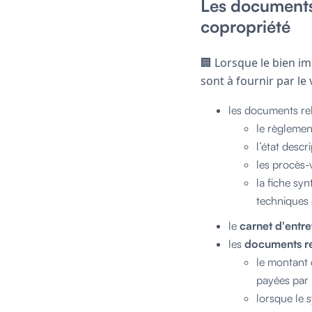
Les documents 
copropriété
🏢 Lorsque le bien i
sont à fournir par le
les documents rela
le règlemen
l’état descri
les procès-
la fiche sy
techniques
le
carnet d'entr
les
documents rel
le montant 
payées par 
lorsque le 