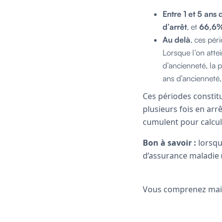
Entre 1 et 5 ans
d’arrêt
, et
66,6% 
Au delà
, ces pé
Lorsque l’on atte
d’ancienneté, la p
ans d’ancienneté,
Ces périodes constit
plusieurs fois en arrê
cumulent pour calcule
Bon à savoir :
lorsque
d’assurance maladie 
Vous comprenez maint