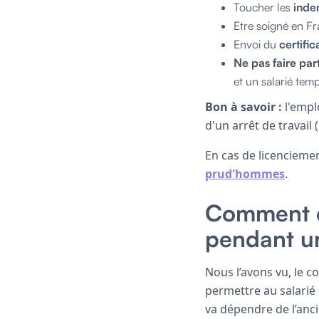
Toucher les
inde
Etre soigné en F
Envoi du
certifi
Ne pas faire part
et un salarié tem
Bon à savoir :
l'empl
d'un arrêt de travail
En cas de licenciemen
prud'hommes
.
Comment c
pendant un
Nous l’avons vu, le c
permettre au salarié 
va dépendre de l’anci