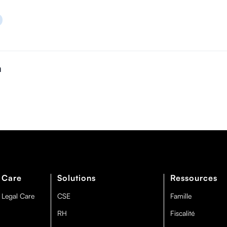
n
 Care
Solutions
Ressources
 Legal Care
CSE
Famille
RH
Fiscalité