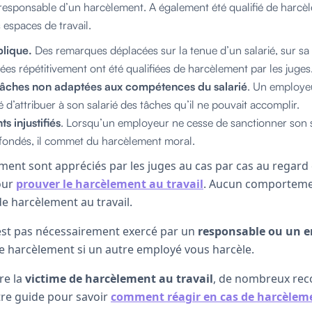
sponsable d’un harcèlement. A également été qualifié de harcèlem
 espaces de travail.
blique.
Des remarques déplacées sur la tenue d’un salarié, sur sa
lées répétitivement ont été qualifiées de harcèlement par les juges
 tâches non adaptées aux compétences du salarié
. Un employe
 d’attribuer à son salarié des tâches qu’il ne pouvait accomplir.
s injustifiés
. Lorsqu’un employeur ne cesse de sanctionner son s
nfondés, il commet du harcèlement moral.
ment sont appréciés par les juges au cas par cas au regar
our
prouver le harcèlement au travail
. Aucun comportemen
 harcèlement au travail.
est pas nécessairement exercé par un
responsable ou un 
de harcèlement si un autre employé vous harcèle.
re la
victime de harcèlement au travail
, de nombreux reco
re guide pour savoir
comment réagir en cas de harcèleme