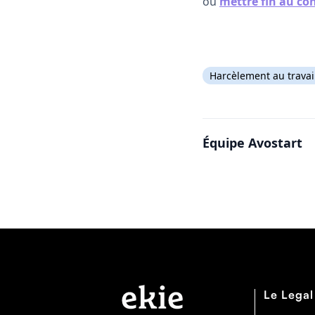
ou
mettre fin au con
Harcèlement au travai
Équipe Avostart
Le Legal