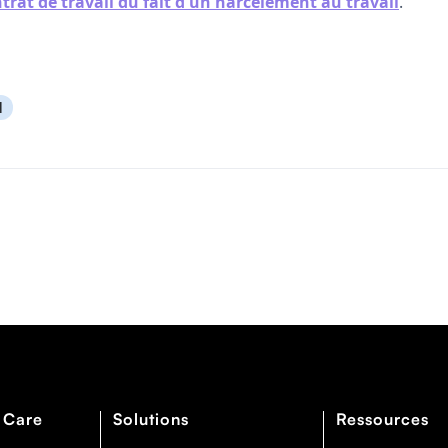
trat de travail du fait d'un harcèlement au travail
.
l
 Care
Solutions
Ressources