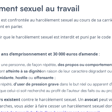
ment sexuel au travail
est confrontée au harcèlement sexuel au cours de sa carri
nt en parler.
oir que le harcèlement sexuel est interdit et puni par le code
 ans d’emprisonnement et 30 000 euros d’amende
:
 à une personne, de façon répétée,
des propos ou comportement
ent
atteinte à sa dignité
en raison de leur caractère dégradant o
imidante
,
hostile
ou
offensante
;
 répété,
d'user de pression grave
dans le but réel ou apparent d
 que celui-ci soit recherché au profit de l'auteur des faits ou au prof
s existent
contre le harcèlement sexuel. Un
avocat
peut v
rches, vous aider à faire cesser un harcèlement sexuel dont