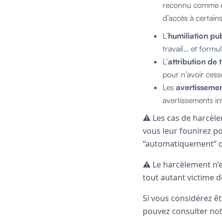
reconnu comme re
d’accès à certains
L’
humiliation pu
travail… et formu
L’
attribution de
pour n’avoir cessé
Les
avertissement
avertissements i
⚠ Les cas de harcèle
vous leur founirez p
“automatiquement” de
⚠ Le harcèlement n’
tout autant victime 
Si vous considérez êt
pouvez consulter not