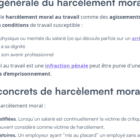
 générale du harcèlement moral
 le
harcèlement moral au travail
comme des
agissements
 conditions
de travail susceptible :
é physique ou mentale du salarié (ce qui découle parfois sur un
arr
 à sa dignité
son avenir professionnel
 au travail est une
infraction pénale
peut être punie d'un
ns d’emprisonnement
.
oncrets de harcèlement moral 
 harcèlement moral :
stifiées
. Lorsqu’un salarié est continuellement la victime de critiq
 souvent considéré comme victime de harcèlement.
toires.
Un employeur ayant “mis au placard” un employé sans a