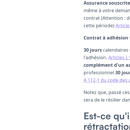
Assurance souscrit
même à votre dema
contrat (Attention : 
cette période)
Articl
Contrat à adhésion 
30 jours
calendaires 
l'adhésion.
Articles L
complément d'un a
professionnel
30 jou
A 112-1 du code des
Notez que, passé ces 
sera de le résilier da
Est-ce qu'i
rétractati