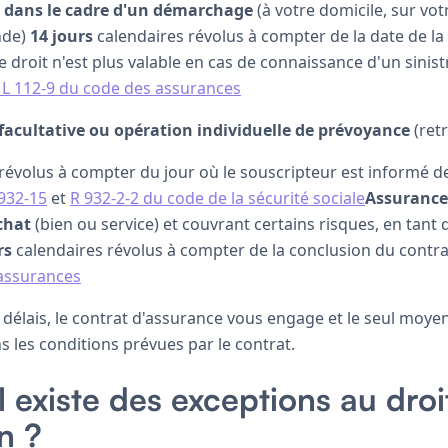
e dans le cadre d'un démarchage
(à votre domicile, sur votr
nde)
14 jours
calendaires révolus à compter de la date de la
de droit n'est plus valable en cas de connaissance d'un sini
e L 112-9 du code des assurances
facultative ou opération individuelle de prévoyance
(ret
révolus à compter du jour où le souscripteur est informé de 
 932-15
et
R 932-2-2 du code de la sécurité sociale
Assurance
chat
(bien ou service) et couvrant certains risques, en tant
rs
calendaires révolus à compter de la conclusion du contra
 assurances
délais, le contrat d'assurance vous engage et le seul moyen
ns les conditions prévues par le contrat.
l existe des exceptions au droi
on ?