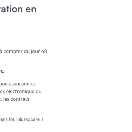
tation en
à compter du jour où
rs.
'une assurane ou
r, électronique ou
, les contrats
ns fournis (appareils