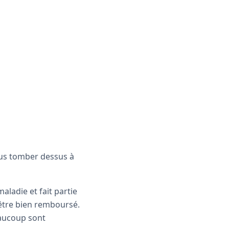
ous tomber dessus à
aladie et fait partie
 être bien remboursé.
eaucoup sont