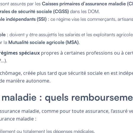
ont assurés par les
Caisses primaires d’assurance maladie (
rales de sécurité sociale (CGSS)
dans les DOM.
ale indépendants (SSI)
: ce régime vise les commerçants, artisans
ole
: doivent y être assujettis les salariés et les exploitants agrico
r la
Mutualité sociale agricole (MSA)
.
régimes spéciaux
propres à certaines professions ou à cer
P…).
 chômage, créée plus tard que sécurité sociale en est indép
 de manière autonome.
 maladie : quels rembourseme
’assurance maladie, comme pour toute assurance, l’assuré v
surance maladie :
llement ou totalement les dépenses médicales.