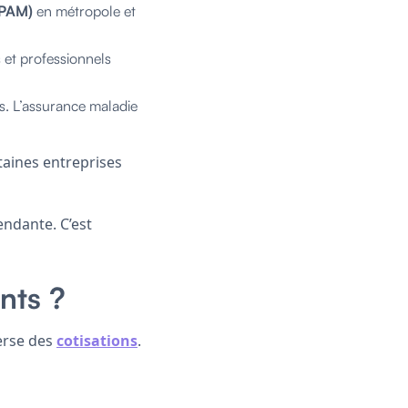
CPAM)
en métropole et
 et professionnels
les. L’assurance maladie
taines entreprises
endante. C’est
nts ?
erse des
cotisations
.