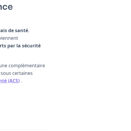
nce
rais de santé
.
rviennent
ts par la sécurité
te une complémentaire
 sous certaines
té (ACS)
.