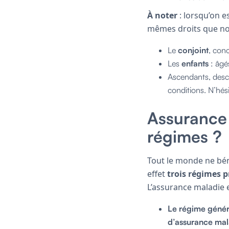
À noter
: lorsqu’on e
mêmes droits que nous
Le
conjoint
, con
Les
enfants
: âgé
Ascendants, desce
conditions. N’hés
Assurance 
régimes ?
Tout le monde ne bén
effet
trois régimes p
L’assurance maladie 
Le régime généra
d’assurance mal