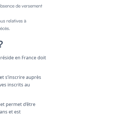
’absence de versement
s relatives à
décès.
?
 réside en France doit
r et s’inscrire auprès
ves inscrits au
le et permet d’être
ans et est