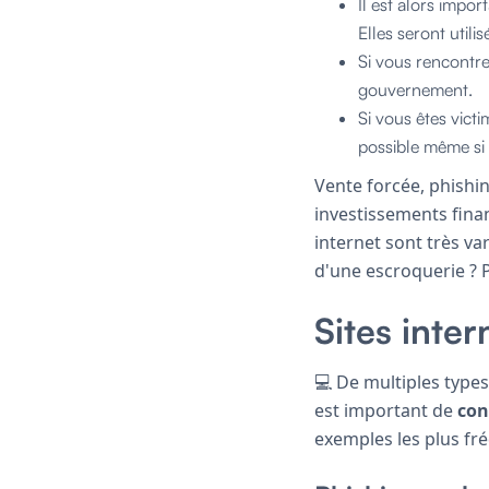
Il est alors impo
Elles seront utilis
Si vous rencontre
gouvernement.
Si vous êtes vict
possible même si 
Vente forcée, phishin
investissements fina
internet sont très va
d'une escroquerie ? P
Sites inte
💻 De multiples types
est important de
con
exemples les plus fré