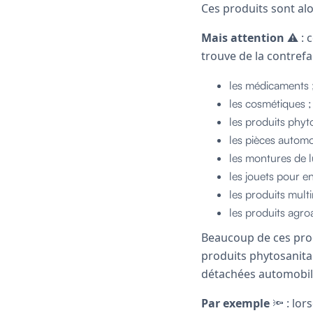
Ces produits sont al
Mais attention
⚠️ : 
trouve de la contre
les médicaments 
les cosmétiques ;
les produits phyto
les pièces automo
les montures de l
les jouets pour en
les produits mult
les produits agro
Beaucoup de ces prod
produits phytosanitai
détachées automobiles
Par exemple
🔦 : lor