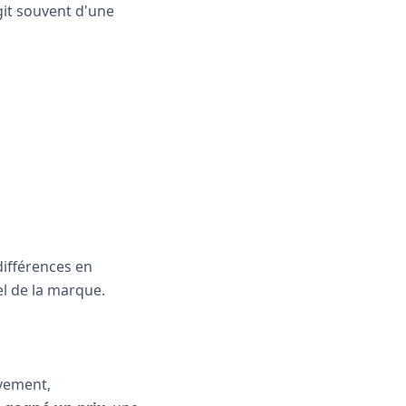
git souvent d'une
différences en
el de la marque.
ivement,