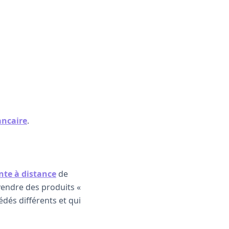
ancaire
.
nte à distance
de
endre des produits «
édés différents et qui