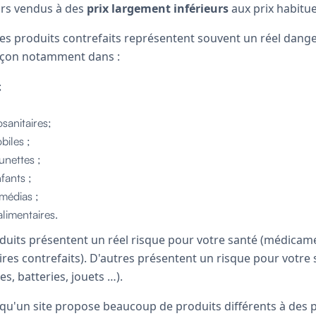
ors vendus à des
prix largement inférieurs
aux prix habitu
ces produits contrefaits représentent souvent un réel dange
façon notamment dans :
;
sanitaires;
biles ;
unettes ;
fants ;
imédias ;
alimentaires.
uits présentent un réel risque pour votre santé (médicam
res contrefaits). D'autres présentent un risque pour votre 
, batteries, jouets …).
squ'un site propose beaucoup de produits différents à des 