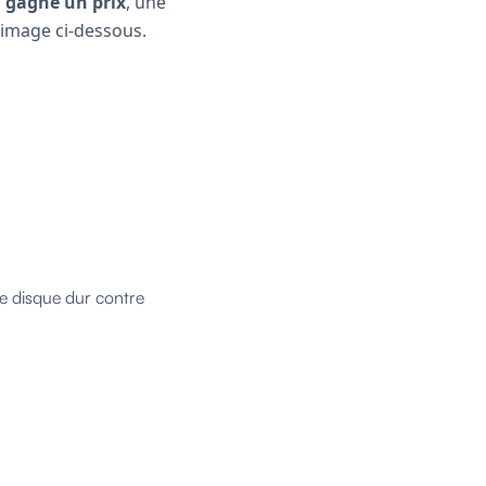
z
gagné un prix
, une
image ci-dessous.
re disque dur contre