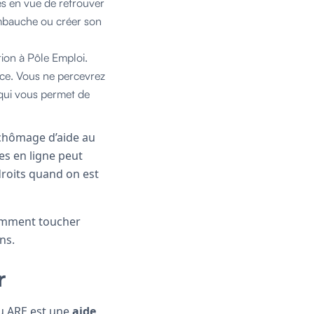
és en vue de retrouver
embauche ou créer son
tion à Pôle Emploi.
nce. Vous ne percevrez
 qui vous permet de
n chômage d’aide au
es en ligne peut
droits quand on est
Comment toucher
ns.
r
ou ARE est une
aide