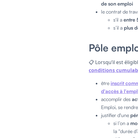
de son emploi
le contrat de trav
s'il a
entre 
s’il a
plus d
Pôle emplo
📋 Lorsqu’il est éligi
conditions cumulab
être
inscrit co
d'accès à l'empl
accomplir des
act
Emploi, se rendre
justifier d'une
pér
si l’on a
moi
la “durée d’a