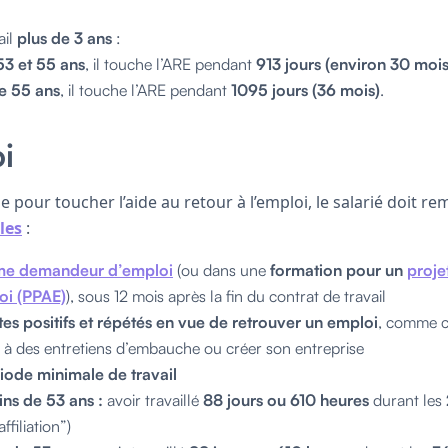
ail
plus de 3 ans
:
53 et 55 ans
, il touche l’ARE pendant
913 jours (environ 30 mois
e 55 ans
, il touche l’ARE pendant
1095 jours (36 mois)
.
i
ble pour toucher l’aide au retour à l’emploi, le salarié doit re
les
:
mme demandeur d’emploi
(ou dans une
formation pour un
proje
oi (PPAE)
), sous 12 mois après la fin du contrat de travail
es positifs et répétés en vue de retrouver un emploi
, comme co
 à des entretiens d’embauche ou créer son entreprise
iode minimale de travail
ns de 53 ans :
avoir travaillé
88 jours ou 610 heures
durant les
ffiliation”)