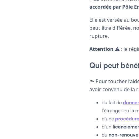
accordée par Pôle E
Elle est versée au bo
peut être différée, 
rupture.
Attention
⚠️ : le ré
Qui peut bénéfi
🔦 Pour toucher l’aide
avoir convenu de la r
du fait de
donner
l’étranger ou la 
d’une
procédure
d’un
licencieme
du
non-renouve