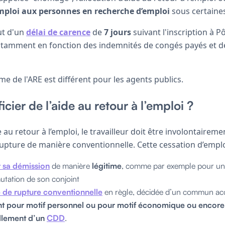
mploi aux personnes en recherche d’emploi
sous certaine
ut d'un
délai de carence
de
7 jours
suivant l'inscription à P
notamment en fonction des indemnités de congés payés et d
gime de l'ARE est différent pour les agents publics.
cier de l’aide au retour à l’emploi ?
 au retour à l’emploi, le travailleur doit être involontaireme
upture de manière conventionnelle. Cette cessation d’emploi
 sa démission
de manière
légitime
, comme par exemple pour u
mutation de son conjoint
 de rupture conventionnelle
en règle, décidée d’un commun ac
nt pour motif personnel ou pour motif économique ou encore
llement d’un
CDD
.