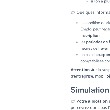
si l’on a
plu
👉 Quelques informat
la condition de
du
Emploi peut regar
inscription
les
périodes de 
heures de travail
en cas de
suspen
comptabilisée com
Attention
⚠️ : la su
d’entreprise, mobili
Simulatio
👉 Votre
allocation
percevrez donc pas l’i