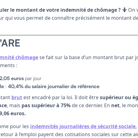
uler le montant de votre indemnité de chômage ? 🤷
On v
r qui vous permet de connaître précisément le montant de 
l'ARE
demnité chômage
se fait sur la base d’un montant brut par j
ments :
2,05 euros
par jour
le
:
40,4% du salaire journalier de référence
ntant
brut
est encadré par la loi. Il doit être
supérieur ou ég
nce
, mais
pas supérieur à 75%
de ce dernier. En
net
, le mon
9,06 euros.
omme pour les
indemnités journalières de sécurité sociale
,
retour à l’emploi payent des cotisations sociales sur cette aide