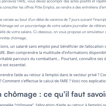
 percevez l'ARE, vous devez accomplir des actes positifs et répét
 consulter les offres Pôle Emploi, se rendre à des entretiens d’
pe versée au bout d'un délai de carence de 7 jours suivant l'inscrip
chômage est un pourcentage de votre salaire journalier de référe
alité de votre salaire. Ci-dessous, on vous propose un simulateur
emnités chômage.
ions, un salarié sans emploi peut bénéficier de l’allocatio
 ARE. Bien comprendre la multitude d’informations disponibl
véritable parcours du combattant… Pourtant, connaître ses 
 est essentiel.
endre l’aide au retour à l’emploi dans le secteur privé ? 
? Comment s'effectue le calcul de l’ARE ? Voici nos explicatio
n chômage : ce qu'il faut savoi
elée “chômage”, l’allocation d’aide au retour à l’emploi 