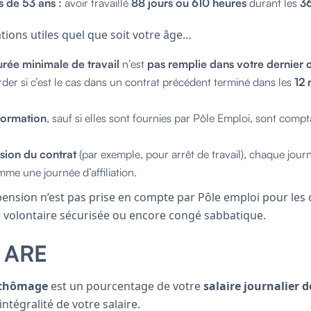
s de 53 ans :
avoir travaillé
88 jours ou 610 heures
durant les
36
ions utiles quel que soit votre âge…
rée minimale de travail
n’est
pas remplie dans votre dernier 
der si c’est le cas dans un contrat précédent terminé dans les
12 
formation
, sauf si elles sont fournies par Pôle Emploi, sont com
sion du contrat
(par exemple, pour arrêt de travail), chaque jou
me une journée d’affiliation.
spension n’est pas prise en compte par Pôle emploi pour les
té volontaire sécurisée ou encore congé sabbatique.
n ARE
 chômage
est un pourcentage de votre
salaire
journalier d
ntégralité de votre salaire.