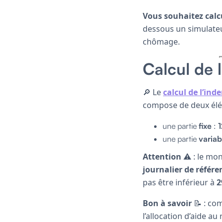
Vous souhaitez calc
dessous un simulateu
chômage.
Calcul de 
🔎 Le
calcul de l’in
compose de deux élé
une partie
fixe
:
1
une partie
variab
Attention
⚠️ : le mo
journalier de référe
pas être inférieur à
2
Bon à savoir
📝 : c
l’allocation d’aide au 